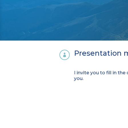
Presentation 

I invite you to fill in t
you.