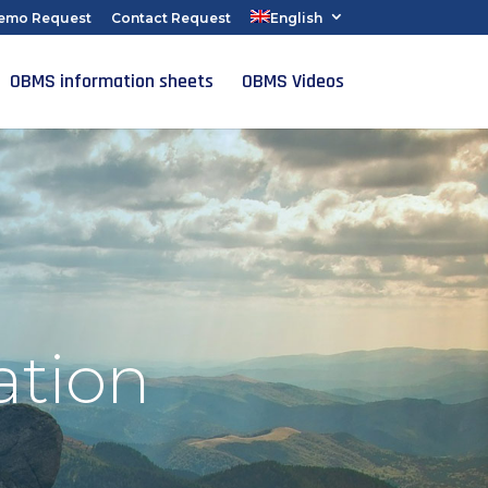
emo Request
Contact Request
English
OBMS information sheets
OBMS Videos
ation