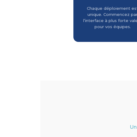
Chaque déploiement es
unique. Commencez pa
l’interface à plus forte val
pour vos équipes.
Un