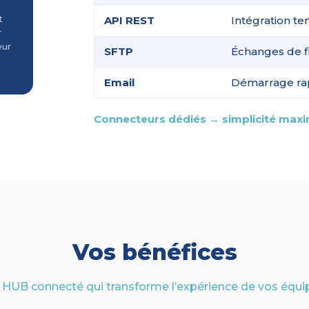
t
API REST
Intégration te
r
eur
SFTP
Échanges de fi
Email
Démarrage rap
Connecteurs dédiés → simplicité maxim
Vos bénéfices
 HUB connecté qui transforme l’expérience de vos équi