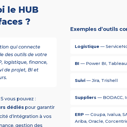
oi le HUB
faces ?
Exemples d’outils co
Logistique
— ServiceN
ation qui connecte
e des outils de votre
, logistique, finance,
BI
— Power BI, Tableau
i de projet, BI et
urs.
Suivi
— Jira, Trishell
Suppliers
— BODACC, In
 vous pouvez :
urs dédiés
pour garantir
ERP
— Coupa, Ivalua, S
té d’intégration à vos
Ariba, Oracle, Corcentri
nance, gestion des