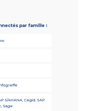
nnectés par famille :
ow
fogreffe
AP S/4HANA, Cegid, SAP
c, Sage