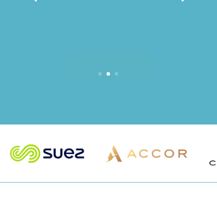
coûts constatées au
quotidien. »
Success Story